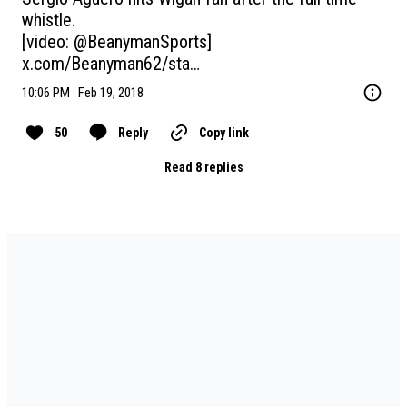
whistle.

[video: 
@BeanymanSports
x.com/Beanyman62/sta…
10:06 PM · Feb 19, 2018
50
Reply
Copy link
Read 8 replies