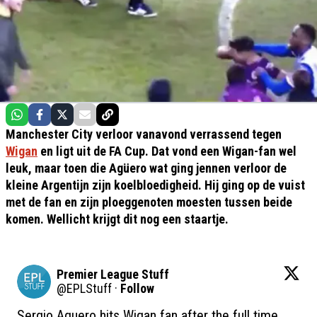
Manchester City verloor vanavond verrassend tegen
Wigan
en ligt uit de FA Cup. Dat vond een Wigan-fan wel
leuk, maar toen die Agüero wat ging jennen verloor de
kleine Argentijn zijn koelbloedigheid. Hij ging op de vuist
met de fan en zijn ploeggenoten moesten tussen beide
komen. Wellicht krijgt dit nog een staartje.
Premier League Stuff
@
EPLStuff
·
Follow
Sergio Aguero hits Wigan fan after the full time 