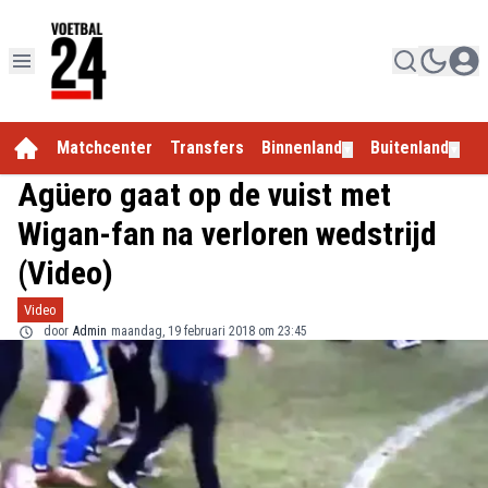
Matchcenter
Transfers
Binnenland
Buitenland
E
▼
▼
Agüero gaat op de vuist met
Wigan-fan na verloren wedstrijd
(Video)
Video
door
Admin
maandag, 19 februari 2018 om 23:45