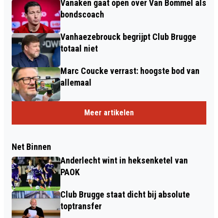
Vanaken gaat open over Van Bommel als
bondscoach
Vanhaezebrouck begrijpt Club Brugge
totaal niet
Marc Coucke verrast: hoogste bod van
allemaal
Meer artikelen
Net Binnen
Anderlecht wint in heksenketel van
PAOK
Club Brugge staat dicht bij absolute
toptransfer