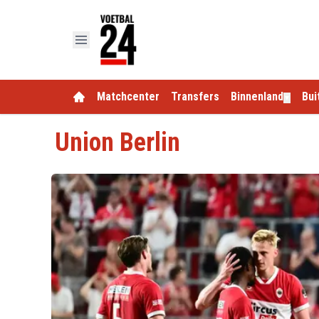
Matchcenter
Transfers
Binnenland
Bui
▼
Union Berlin