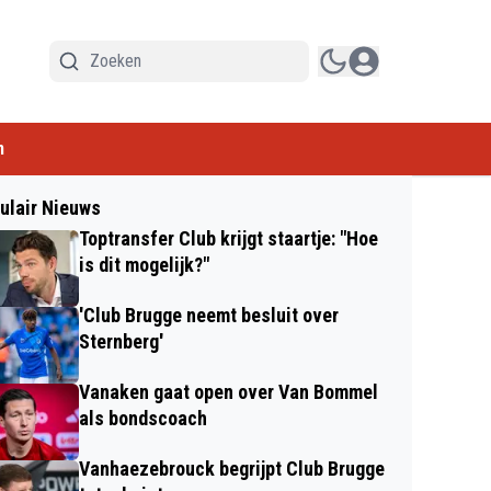
n
ulair Nieuws
Toptransfer Club krijgt staartje: "Hoe
is dit mogelijk?"
'Club Brugge neemt besluit over
Sternberg'
Vanaken gaat open over Van Bommel
als bondscoach
Vanhaezebrouck begrijpt Club Brugge