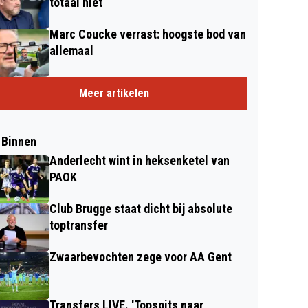
totaal niet
Marc Coucke verrast: hoogste bod van
allemaal
Meer artikelen
 Binnen
Anderlecht wint in heksenketel van
PAOK
Club Brugge staat dicht bij absolute
toptransfer
Zwaarbevochten zege voor AA Gent
Transfers LIVE. 'Topspits naar