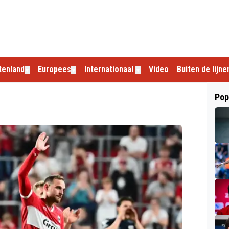
tenland
Europees
Internationaal
Video
Buiten de lijne
▼
▼
▼
Pop