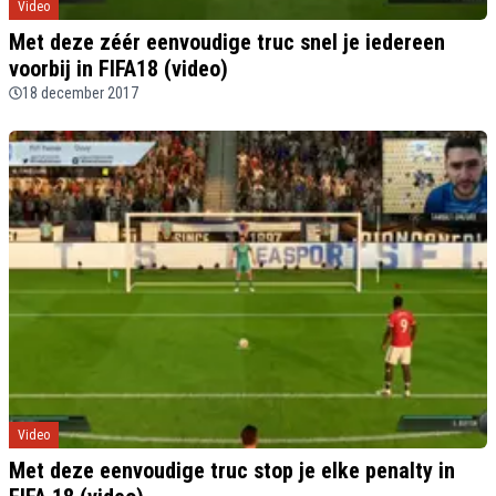
Video
Met deze zéér eenvoudige truc snel je iedereen
voorbij in FIFA18 (video)
18 december 2017
Video
Met deze eenvoudige truc stop je elke penalty in