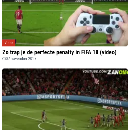
Video
Zo trap je de perfecte penalty in FIFA 18 (video)
07 november 2017