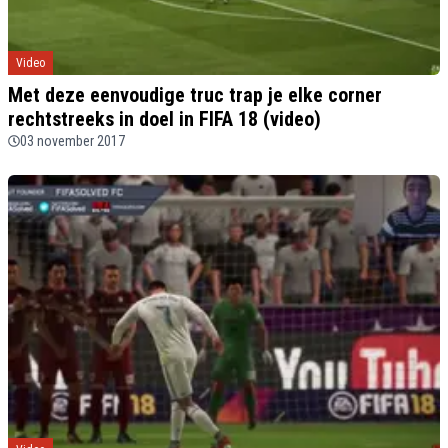
Video
Met deze eenvoudige truc trap je elke corner
rechtstreeks in doel in FIFA 18 (video)
03 november 2017