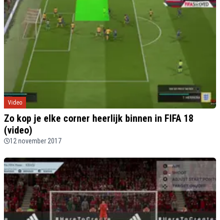
Video
Zo kop je elke corner heerlijk binnen in FIFA 18
(video)
12 november 2017