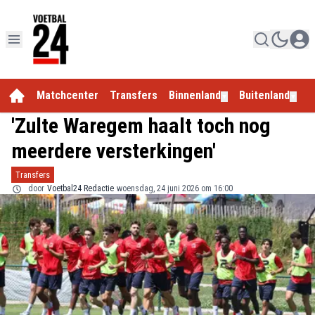
Matchcenter
Transfers
Binnenland
Buitenland
E
▼
▼
'Zulte Waregem haalt toch nog
meerdere versterkingen'
Transfers
door
Voetbal24 Redactie
woensdag, 24 juni 2026 om 16:00