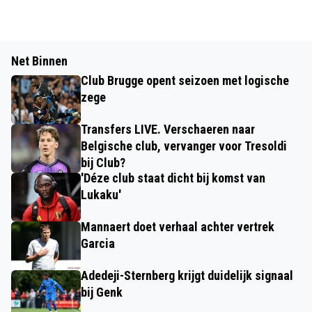
Net Binnen
Club Brugge opent seizoen met logische
zege
Transfers LIVE. Verschaeren naar
Belgische club, vervanger voor Tresoldi
bij Club?
'Déze club staat dicht bij komst van
Lukaku'
Mannaert doet verhaal achter vertrek
Garcia
Adedeji-Sternberg krijgt duidelijk signaal
bij Genk