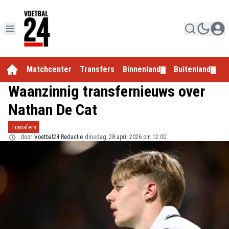
Matchcenter
Transfers
Binnenland
Buitenland
E
▼
▼
Waanzinnig transfernieuws over
Nathan De Cat
Transfers
door
Voetbal24 Redactie
dinsdag, 28 april 2026 om 12:00