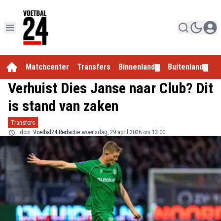
Matchcenter
Transfers
Binnenland
Buitenland
E
▼
▼
Verhuist Dies Janse naar Club? Dit
is stand van zaken
Transfers
door
Voetbal24 Redactie
woensdag, 29 april 2026 om 13:00