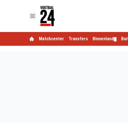
Matchcenter
Transfers
Binnenland
Bui
▼