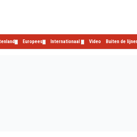
tenland
Europees
Internationaal
Video
Buiten de lijne
▼
▼
▼