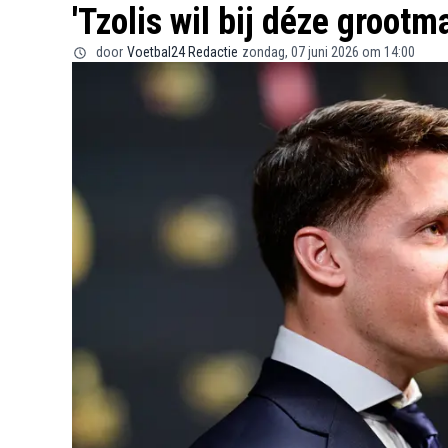
'Tzolis wil bij déze grootm
door
Voetbal24 Redactie
zondag, 07 juni 2026 om 14:00