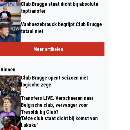
Club Brugge staat dicht bij absolute
toptransfer
Vanhaezebrouck begrijpt Club Brugge
totaal niet
Meer artikelen
 Binnen
Club Brugge opent seizoen met
logische zege
Transfers LIVE. Verschaeren naar
Belgische club, vervanger voor
Tresoldi bij Club?
'Déze club staat dicht bij komst van
Lukaku'