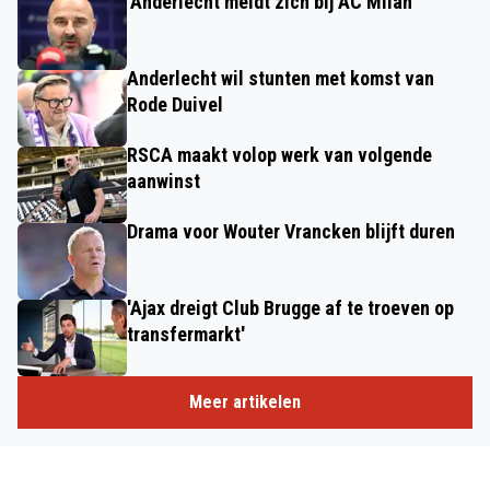
'Anderlecht meldt zich bij AC Milan'
Anderlecht wil stunten met komst van
Rode Duivel
RSCA maakt volop werk van volgende
aanwinst
Drama voor Wouter Vrancken blijft duren
'Ajax dreigt Club Brugge af te troeven op
transfermarkt'
Meer artikelen