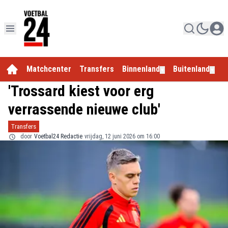
Matchcenter
Transfers
Binnenland
Buitenland
E
▼
▼
'Trossard kiest voor erg
verrassende nieuwe club'
Transfers
door
Voetbal24 Redactie
vrijdag, 12 juni 2026 om 16:00