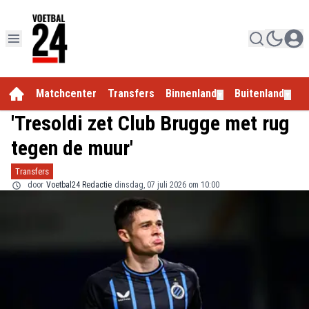
Matchcenter
Transfers
Binnenland
Buitenland
E
▼
▼
'Tresoldi zet Club Brugge met rug
tegen de muur'
Transfers
door
Voetbal24 Redactie
dinsdag, 07 juli 2026 om 10:00