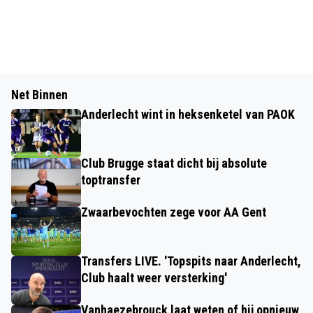
Net Binnen
Anderlecht wint in heksenketel van PAOK
Club Brugge staat dicht bij absolute
toptransfer
Zwaarbevochten zege voor AA Gent
Transfers LIVE. 'Topspits naar Anderlecht,
Club haalt weer versterking'
Vanhaezebrouck laat weten of hij opnieuw