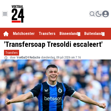
Matchcenter
Transfers
Binnenland
Buitenland
E
▼
▼
'Transfersoap Tresoldi escaleert'
Transfers
door
Voetbal24 Redactie
donderdag, 09 juli 2026 om 7:16