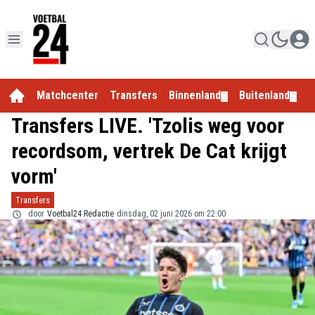
Matchcenter
Transfers
Binnenland
Buitenland
E
▼
▼
Transfers LIVE. 'Tzolis weg voor
recordsom, vertrek De Cat krijgt
vorm'
Transfers
door
Voetbal24 Redactie
dinsdag, 02 juni 2026 om 22:00