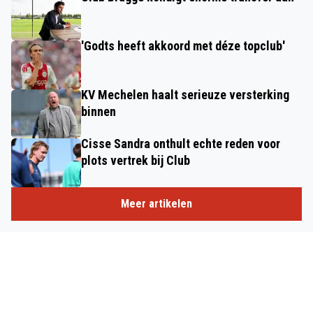
'Godts heeft akkoord met déze topclub'
KV Mechelen haalt serieuze versterking
binnen
Cisse Sandra onthult echte reden voor
plots vertrek bij Club
Meer artikelen