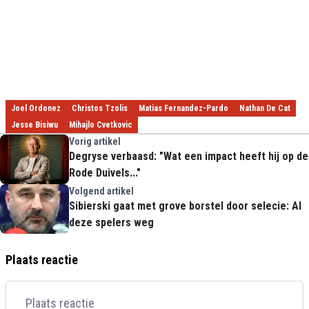
Joel Ordonez
Christos Tzolis
Matias Fernandez-Pardo
Nathan De Cat
Jesse Bisiwu
Mihajlo Cvetkovic
Vorig artikel
Degryse verbaasd: "Wat een impact heeft hij op de
Rode Duivels..."
Volgend artikel
Sibierski gaat met grove borstel door selecie: Al
deze spelers weg
Plaats reactie