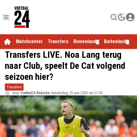
Matchcenter
Transfers
Binnenland
Buitenland
E
▼
▼
Transfers LIVE. Noa Lang terug
naar Club, speelt De Cat volgend
seizoen hier?
Transfers
door
Voetbal24 Redactie
donderdag, 25 juni 2026 om 21:30