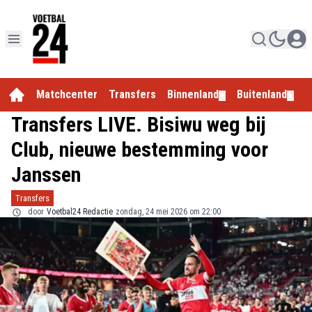
Matchcenter
Transfers
Binnenland
Buitenland
E
▼
▼
Transfers LIVE. Bisiwu weg bij
Club, nieuwe bestemming voor
Janssen
Transfers
door
Voetbal24 Redactie
zondag, 24 mei 2026 om 22:00