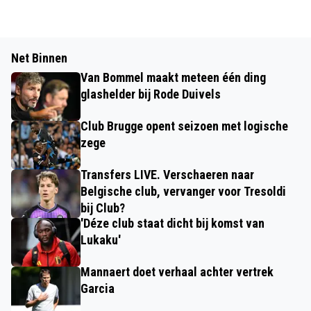
Net Binnen
Van Bommel maakt meteen één ding
glashelder bij Rode Duivels
Club Brugge opent seizoen met logische
zege
Transfers LIVE. Verschaeren naar
Belgische club, vervanger voor Tresoldi
bij Club?
'Déze club staat dicht bij komst van
Lukaku'
Mannaert doet verhaal achter vertrek
Garcia