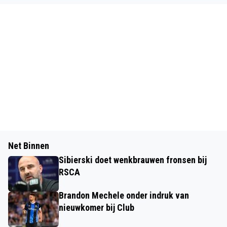
Net Binnen
Sibierski doet wenkbrauwen fronsen bij
RSCA
Brandon Mechele onder indruk van
nieuwkomer bij Club