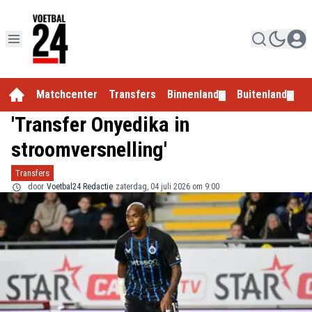
Matchcenter
Transfers
Binnenland
Buitenland
E
▼
▼
'Transfer Onyedika in
stroomversnelling'
Transfers
door
Voetbal24 Redactie
zaterdag, 04 juli 2026 om 9:00