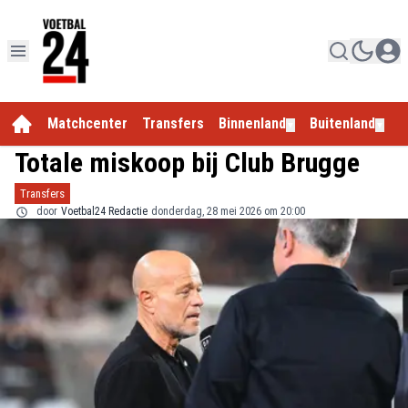
Matchcenter
Transfers
Binnenland
Buitenland
E
▼
▼
Totale miskoop bij Club Brugge
Transfers
door
Voetbal24 Redactie
donderdag, 28 mei 2026 om 20:00