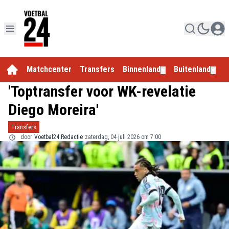
Matchcenter
Transfers
Binnenland
Buitenland
E
▼
▼
'Toptransfer voor WK-revelatie
Diego Moreira'
Transfers
door
Voetbal24 Redactie
zaterdag, 04 juli 2026 om 7:00