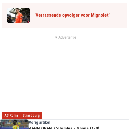
'Verrassende opvolger voor Mignolet'
▼ Advertentie
AS Roma
Strasbourg
Vorig artikel
AFGELOPEN. Colombia - Ghana (1-0)