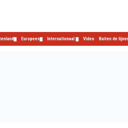
tenland
Europees
Internationaal
Video
Buiten de lijne
▼
▼
▼