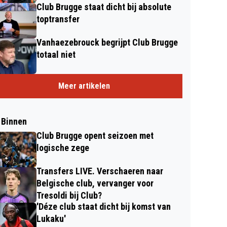
Club Brugge staat dicht bij absolute
toptransfer
Vanhaezebrouck begrijpt Club Brugge
totaal niet
Meer artikelen
 Binnen
Club Brugge opent seizoen met
logische zege
Transfers LIVE. Verschaeren naar
Belgische club, vervanger voor
Tresoldi bij Club?
'Déze club staat dicht bij komst van
Lukaku'