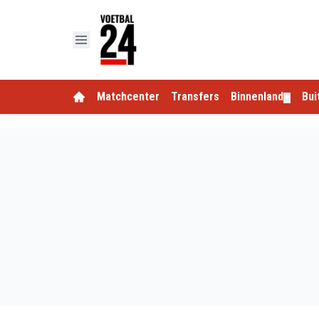
Matchcenter
Transfers
Binnenland
Bui
▼