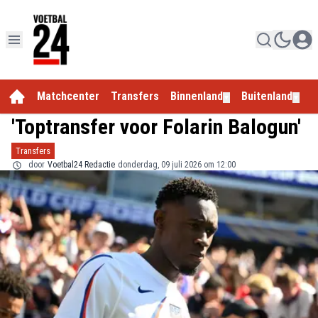
Matchcenter
Transfers
Binnenland
Buitenland
E
▼
▼
'Toptransfer voor Folarin Balogun'
Transfers
door
Voetbal24 Redactie
donderdag, 09 juli 2026 om 12:00