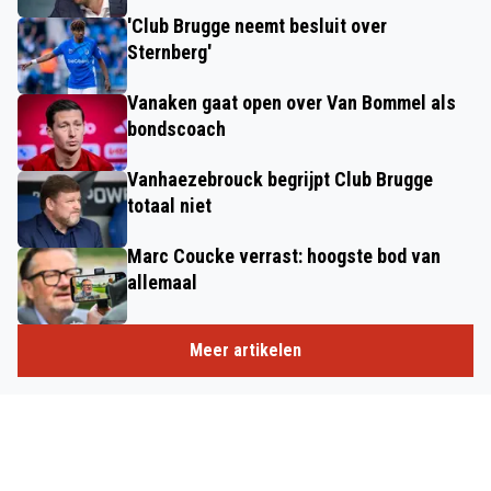
'Club Brugge neemt besluit over
Sternberg'
Vanaken gaat open over Van Bommel als
bondscoach
Vanhaezebrouck begrijpt Club Brugge
totaal niet
Marc Coucke verrast: hoogste bod van
allemaal
Meer artikelen