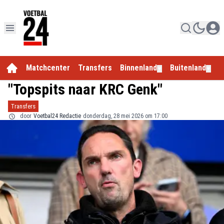
Matchcenter
Transfers
Binnenland
Buitenland
E
▼
▼
"Topspits naar KRC Genk"
Transfers
door
Voetbal24 Redactie
donderdag, 28 mei 2026 om 17:00