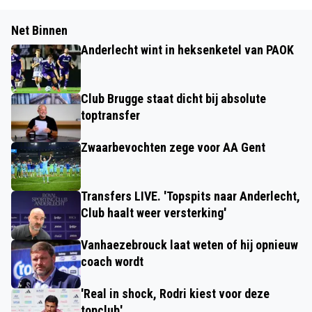
Net Binnen
Anderlecht wint in heksenketel van PAOK
Club Brugge staat dicht bij absolute
toptransfer
Zwaarbevochten zege voor AA Gent
Transfers LIVE. 'Topspits naar Anderlecht,
Club haalt weer versterking'
Vanhaezebrouck laat weten of hij opnieuw
coach wordt
'Real in shock, Rodri kiest voor deze
topclub'