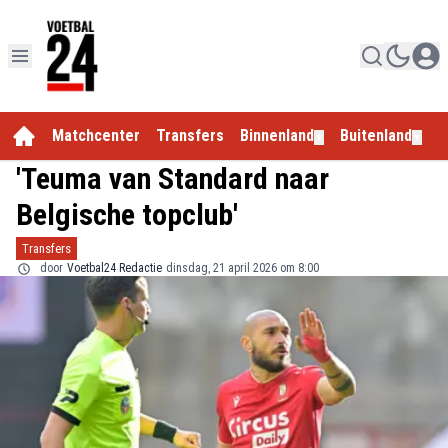
Matchcenter
Transfers
Binnenland
Buitenland
E
▼
▼
'Teuma van Standard naar
Belgische topclub'
Transfers
door
Voetbal24 Redactie
dinsdag, 21 april 2026 om 8:00