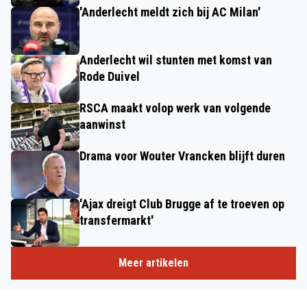
'Anderlecht meldt zich bij AC Milan'
Anderlecht wil stunten met komst van
Rode Duivel
RSCA maakt volop werk van volgende
aanwinst
Drama voor Wouter Vrancken blijft duren
'Ajax dreigt Club Brugge af te troeven op
transfermarkt'
Meer artikelen