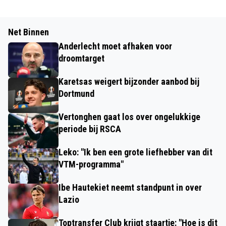
Net Binnen
Anderlecht moet afhaken voor
droomtarget
Karetsas weigert bijzonder aanbod bij
Dortmund
Vertonghen gaat los over ongelukkige
periode bij RSCA
Leko: "Ik ben een grote liefhebber van dit
VTM-programma"
Ibe Hautekiet neemt standpunt in over
Lazio
Toptransfer Club krijgt staartje: "Hoe is dit