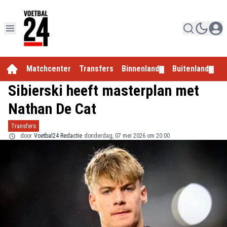
Matchcenter
Transfers
Binnenland
Buitenland
E
▼
▼
Sibierski heeft masterplan met
Nathan De Cat
Transfers
door
Voetbal24 Redactie
donderdag, 07 mei 2026 om 20:00