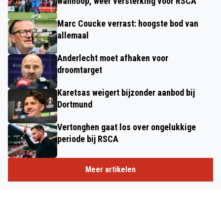
wanhoop, weer versterking voor RSCA'
Marc Coucke verrast: hoogste bod van
allemaal
Anderlecht moet afhaken voor
droomtarget
Karetsas weigert bijzonder aanbod bij
Dortmund
Vertonghen gaat los over ongelukkige
periode bij RSCA
Meer artikelen