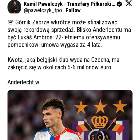
Kamil Pawelczyk - Transfery Piłkarskie Oficjalnie
@
pawelczyk_tpo
·
Follow
🚨 Górnik Zabrze wkrótce może sfinalizować 
swoją rekordową sprzedaż. Blisko Anderlechtu ma 
być Lukáš Ambros. 22-letniemu ofensywnemu 
pomocnikowi umowa wygasa za 4 lata. 

Kwota, jaką belgijski klub wyda na Czecha, ma 
zakręcić się w okolicach 5-6 milionów euro.

Anderlecht w 