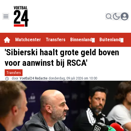
Matchcenter
Transfers
Binnenland
Buitenland
E
▼
▼
'Sibierski haalt grote geld boven
voor aanwinst bij RSCA'
Transfers
door
Voetbal24 Redactie
donderdag, 09 juli 2026 om 10:00