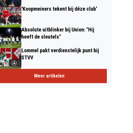
'Koopmeiners tekent bij déze club'
Absolute uitblinker bij Union: "Hij
heeft de sleutels"
Lommel pakt verdienstelijk punt bij
STVV
Meer artikelen