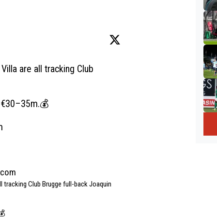
lla are all tracking Club 
t €30–35m.💰

m
mcom
l tracking Club Brugge full-back Joaquin 

