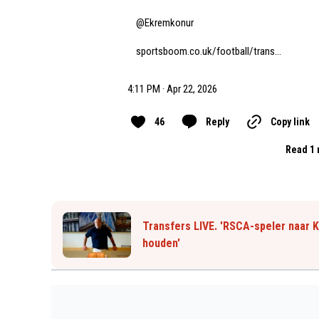
@Ekremkonur
sportsboom.co.uk/football/trans…
4:11 PM · Apr 22, 2026
46
Reply
Copy link
Read 1 
Transfers LIVE. 'RSCA-speler naar 
houden'