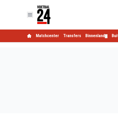
Matchcenter
Transfers
Binnenland
Bui
▼