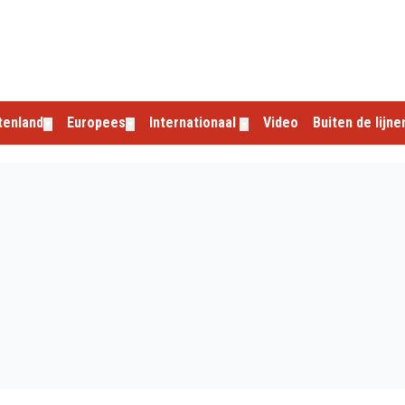
tenland
Europees
Internationaal
Video
Buiten de lijne
▼
▼
▼