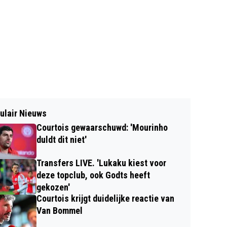
ulair Nieuws
Courtois gewaarschuwd: 'Mourinho
duldt dit niet'
Transfers LIVE. 'Lukaku kiest voor
deze topclub, ook Godts heeft
gekozen'
Courtois krijgt duidelijke reactie van
Van Bommel