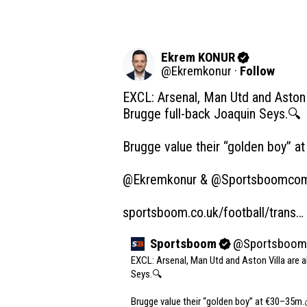
Ekrem KONUR
@
Ekremkonur
·
Follow
EXCL: Arsenal, Man Utd and Aston Vi
Brugge full-back Joaquin Seys.🔍

Brugge value their “golden boy” a
@Ekremkonur
 & 
@Sportsboomco
sportsboom.co.uk/football/trans…
Sportsboom
@
Sportsboo
EXCL: Arsenal, Man Utd and Aston Villa are al
Seys.🔍

Brugge value their “golden boy” at €30–35m.