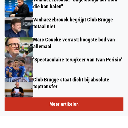
die kan halen"
Vanhaezebrouck begrijpt Club Brugge
totaal niet
Marc Coucke verrast: hoogste bod van
allemaal
'Spectaculaire terugkeer van Ivan Perisic'
Club Brugge staat dicht bij absolute
toptransfer
Meer artikelen