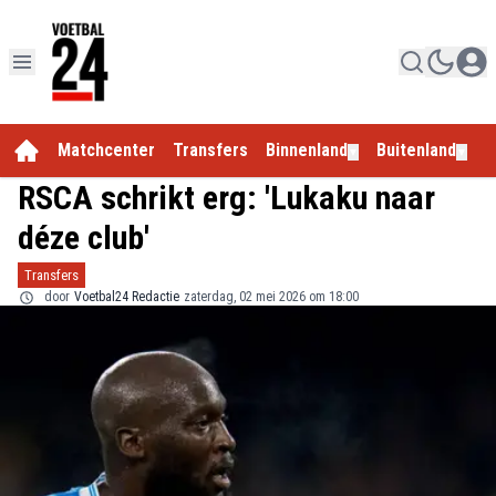
Matchcenter
Transfers
Binnenland
Buitenland
E
▼
▼
RSCA schrikt erg: 'Lukaku naar
déze club'
Transfers
door
Voetbal24 Redactie
zaterdag, 02 mei 2026 om 18:00