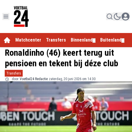
Matchcenter
Transfers
Binnenland
Buitenland
E
▼
▼
Ronaldinho (46) keert terug uit
pensioen en tekent bij déze club
Transfers
door
Voetbal24 Redactie
zaterdag, 20 juni 2026 om 14:30