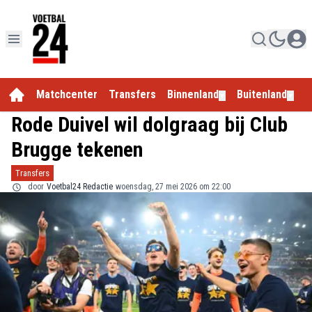
Matchcenter
Transfers
Binnenland
Buitenland
E
▼
▼
Rode Duivel wil dolgraag bij Club
Brugge tekenen
Transfers
door
Voetbal24 Redactie
woensdag, 27 mei 2026 om 22:00