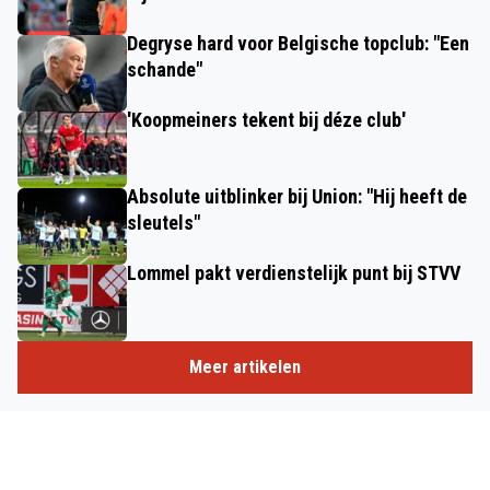
Degryse hard voor Belgische topclub: "Een
schande"
'Koopmeiners tekent bij déze club'
Absolute uitblinker bij Union: "Hij heeft de
sleutels"
Lommel pakt verdienstelijk punt bij STVV
Meer artikelen