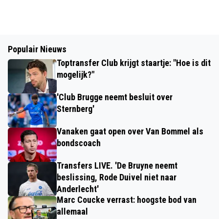
Populair Nieuws
Toptransfer Club krijgt staartje: "Hoe is dit
mogelijk?"
'Club Brugge neemt besluit over
Sternberg'
Vanaken gaat open over Van Bommel als
bondscoach
Transfers LIVE. 'De Bruyne neemt
beslissing, Rode Duivel niet naar
Anderlecht'
Marc Coucke verrast: hoogste bod van
allemaal