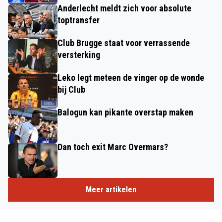
Anderlecht meldt zich voor absolute
toptransfer
Club Brugge staat voor verrassende
versterking
Leko legt meteen de vinger op de wonde
bij Club
Balogun kan pikante overstap maken
Dan toch exit Marc Overmars?
Meer artikelen