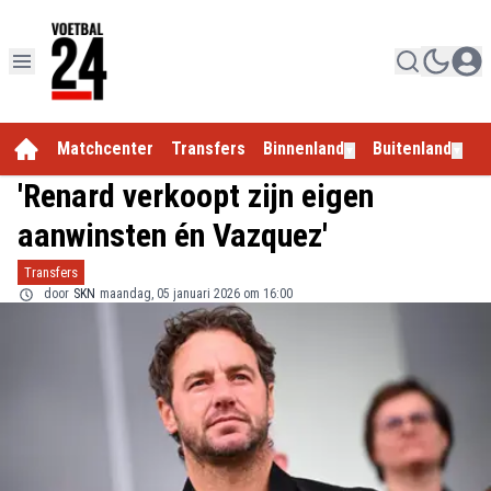
Matchcenter
Transfers
Binnenland
Buitenland
E
▼
▼
'Renard verkoopt zijn eigen
aanwinsten én Vazquez'
Transfers
door
SKN
maandag, 05 januari 2026 om 16:00