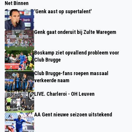
Net Binnen
'Genk aast op supertalent'
Genk gaat onderuit bij Zulte Waregem
Boskamp ziet opvallend probleem voor
Club Brugge
Club Brugge-fans roepen massaal
verkeerde naam
LIVE. Charleroi - OH Leuven
AA Gent nieuwe seizoen uitstekend