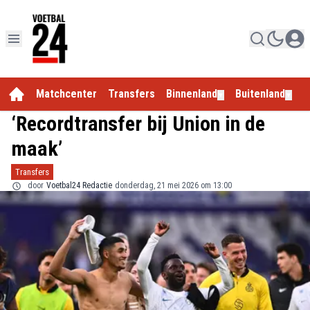
Matchcenter
Transfers
Binnenland
Buitenland
E
▼
▼
‘Recordtransfer bij Union in de
maak’
Transfers
door
Voetbal24 Redactie
donderdag, 21 mei 2026 om 13:00