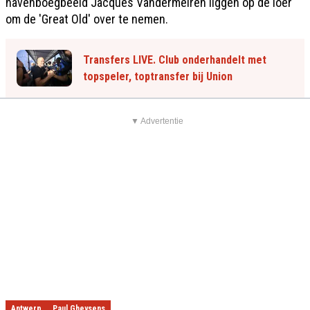
havenboegbeeld Jacques Vandermeiren liggen op de loer
om de 'Great Old' over te nemen.
Transfers LIVE. Club onderhandelt met
topspeler, toptransfer bij Union
▼ Advertentie
Antwerp
Paul Gheysens