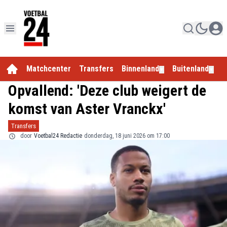
Matchcenter
Transfers
Binnenland
Buitenland
E
▼
▼
Opvallend: 'Deze club weigert de
komst van Aster Vranckx'
Transfers
door
Voetbal24 Redactie
donderdag, 18 juni 2026 om 17:00