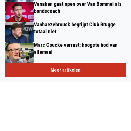
Vanaken gaat open over Van Bommel als
bondscoach
Vanhaezebrouck begrijpt Club Brugge
totaal niet
Marc Coucke verrast: hoogste bod van
allemaal
Meer artikelen