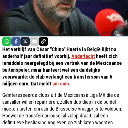
Het verblijf van César "Chino" Huerta in België lijkt na
anderhalf jaar definitief voorbij.
Anderlecht
heeft zich
inmiddels neergelegd bij een vertrek van de Mexicaanse
buitenspeler, maar hanteert wel een duidelijke
voorwaarde: de club verlangt een transfersom van 6
miljoen euro. Dat meldt
am.com
.
Geïnteresseerde clubs uit de Mexicaanse Liga MX die de
aanvaller willen repatriëren, zullen dus diep in de buidel
moeten tasten om aan de Brusselse vraagprijs te voldoen.
Hoewel de transfercarrousel al volop draait, zal een
definitieve beslissing nog even op zich laten wachten.