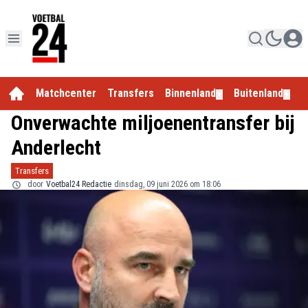
Matchcenter
Transfers
Binnenland
Buitenland
E
▼
▼
Onverwachte miljoenentransfer bij
Anderlecht
Transfers
door
Voetbal24 Redactie
dinsdag, 09 juni 2026 om 18:06