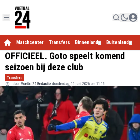
Matchcenter
Transfers
Binnenland
Buitenland
E
▼
▼
OFFICIEEL. Goto speelt komend
seizoen bij deze club
Transfers
door
Voetbal24 Redactie
donderdag, 11 juni 2026 om 11:15