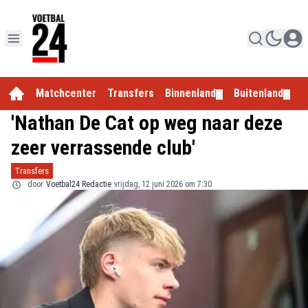
Matchcenter
Transfers
Binnenland
Buitenland
E
▼
▼
'Nathan De Cat op weg naar deze
zeer verrassende club'
Transfers
door
Voetbal24 Redactie
vrijdag, 12 juni 2026 om 7:30