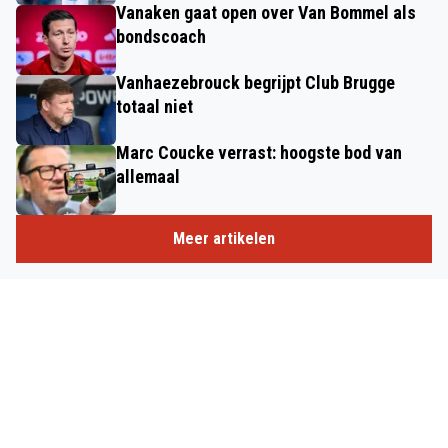
Vanaken gaat open over Van Bommel als
bondscoach
Vanhaezebrouck begrijpt Club Brugge
totaal niet
Marc Coucke verrast: hoogste bod van
allemaal
Meer artikelen