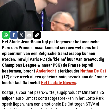
Het Stade Jean-Bouin ligt pal tegenover het iconische
Parc des Princes, maar komend seizoen wel eens het
epicentrum van een Belgische transfersoap kunnen
worden. Terwijl Paris FC (de 'kleine' buur van tweevoudig
Champions League-winnaar PSG) de Franse top wil
bestormen, bracht
Anderlecht
-sterkhouder
Nathan De Cat
(17) deze week al een geheimzinnig bezoek aan de Franse
hoofdstad. Dat meldt
Het Laatste Nieuws
.
Kostprijs voor het paars-witte jeugdproduct? Minstens 25
miljoen euro. Omdat contractgesprekken in het Lotto Park
spaak liepen, nam een emotionele De Cat tegen STVV al