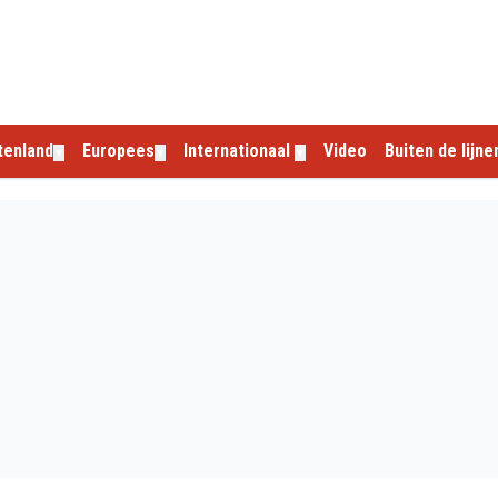
tenland
Europees
Internationaal
Video
Buiten de lijne
▼
▼
▼