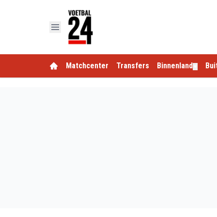
Matchcenter
Transfers
Binnenland
Bui
▼