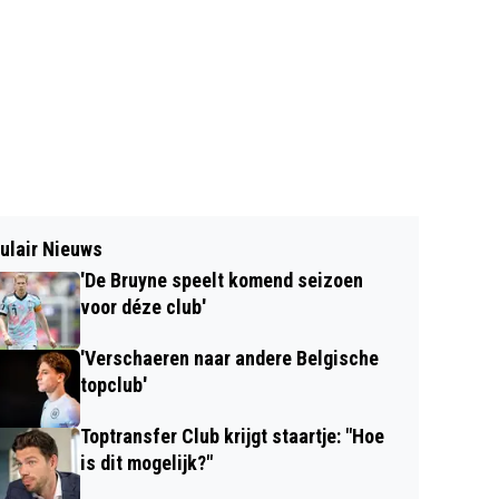
ulair Nieuws
'De Bruyne speelt komend seizoen
voor déze club'
'Verschaeren naar andere Belgische
topclub'
Toptransfer Club krijgt staartje: "Hoe
is dit mogelijk?"