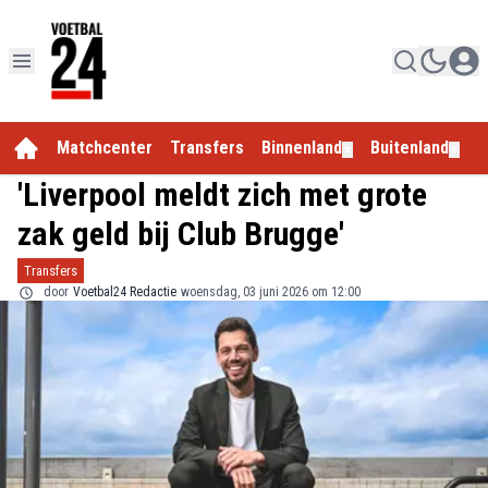
Matchcenter
Transfers
Binnenland
Buitenland
E
▼
▼
'Liverpool meldt zich met grote
zak geld bij Club Brugge'
Transfers
door
Voetbal24 Redactie
woensdag, 03 juni 2026 om 12:00