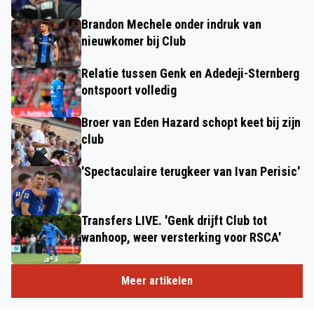
Brandon Mechele onder indruk van
nieuwkomer bij Club
Relatie tussen Genk en Adedeji-Sternberg
ontspoort volledig
Broer van Eden Hazard schopt keet bij zijn
club
'Spectaculaire terugkeer van Ivan Perisic'
Transfers LIVE. 'Genk drijft Club tot
wanhoop, weer versterking voor RSCA'
Meer artikelen