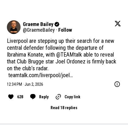
Graeme Bailey
@
GraemeBailey
·
Follow
Liverpool are stepping up their search for a new 
central defender following the departure of 
Ibrahima Konate, with 
@TEAMtalk
 able to reveal 
that Club Brugge star Joel Ordonez is firmly back 
on the club’s radar.

teamtalk.com/liverpool/joel…
12:34 PM · Jun 2, 2026
628
Reply
Copy link
Read 18 replies