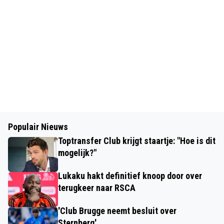
Populair Nieuws
Toptransfer Club krijgt staartje: "Hoe is dit
mogelijk?"
Lukaku hakt definitief knoop door over
terugkeer naar RSCA
'Club Brugge neemt besluit over
Sternberg'