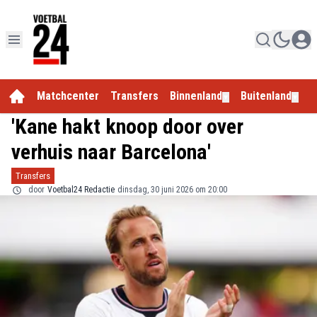
Matchcenter
Transfers
Binnenland
Buitenland
E
▼
▼
'Kane hakt knoop door over
verhuis naar Barcelona'
Transfers
door
Voetbal24 Redactie
dinsdag, 30 juni 2026 om 20:00