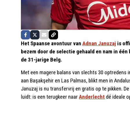
Het Spaanse avontuur van
Adnan Januzaj
is off
bezem door de selectie gehaald en nam in één 
de 31-jarige Belg.
Met een magere balans van slechts 30 optredens in
aan Başakşehir en Las Palmas, blikt men in Andalu
Januzaj is nu transfervrij en gratis op te pikken. 
luidt: is een terugkeer naar
Anderlecht
dé ideale o