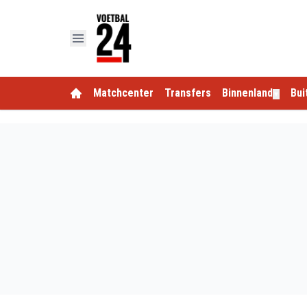
Matchcenter
Transfers
Binnenland
Bui
▼