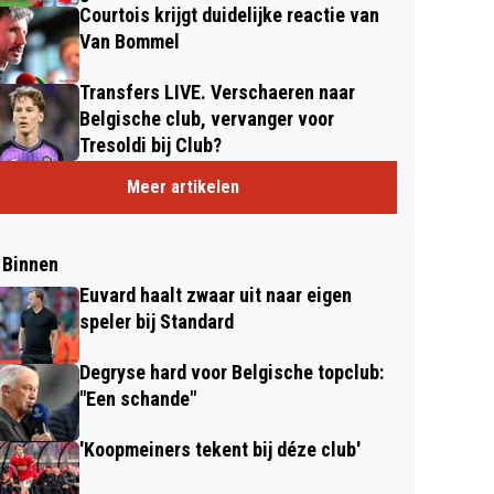
Courtois krijgt duidelijke reactie van
Van Bommel
Transfers LIVE. Verschaeren naar
Belgische club, vervanger voor
Tresoldi bij Club?
Meer artikelen
 Binnen
Euvard haalt zwaar uit naar eigen
speler bij Standard
Degryse hard voor Belgische topclub:
"Een schande"
'Koopmeiners tekent bij déze club'