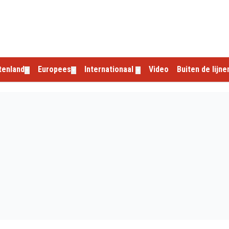
tenland
Europees
Internationaal
Video
Buiten de lijne
▼
▼
▼