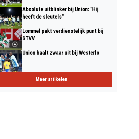
Absolute uitblinker bij Union: "Hij
heeft de sleutels"
Lommel pakt verdienstelijk punt bij
STVV
Union haalt zwaar uit bij Westerlo
Meer artikelen