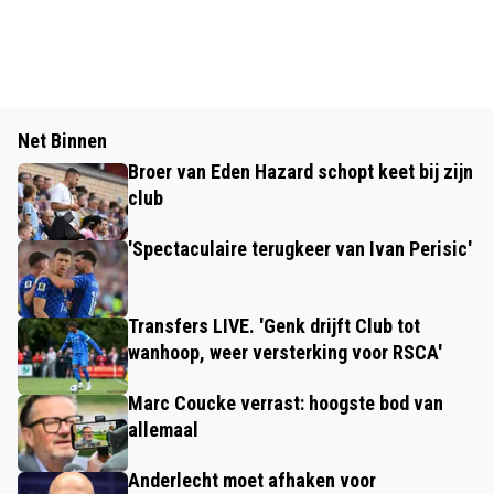
Net Binnen
Broer van Eden Hazard schopt keet bij zijn
club
'Spectaculaire terugkeer van Ivan Perisic'
Transfers LIVE. 'Genk drijft Club tot
wanhoop, weer versterking voor RSCA'
Marc Coucke verrast: hoogste bod van
allemaal
Anderlecht moet afhaken voor