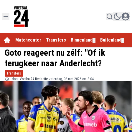
Matchcenter
Transfers
Binnenland
Buitenland
E
▼
▼
Goto reageert nu zélf: "Of ik
terugkeer naar Anderlecht?
Transfers
door
Voetbal24 Redactie
zaterdag, 02 mei 2026 om 8:04