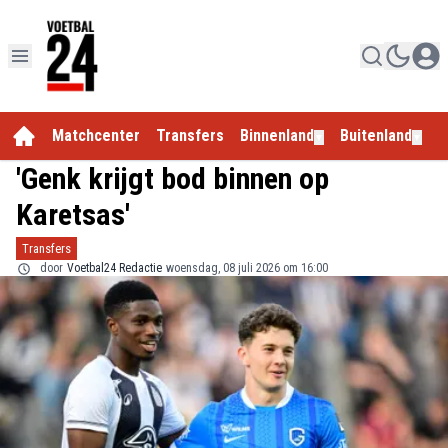
Matchcenter
Transfers
Binnenland
Buitenland
E
▼
▼
'Genk krijgt bod binnen op
Karetsas'
Transfers
door
Voetbal24 Redactie
woensdag, 08 juli 2026 om 16:00