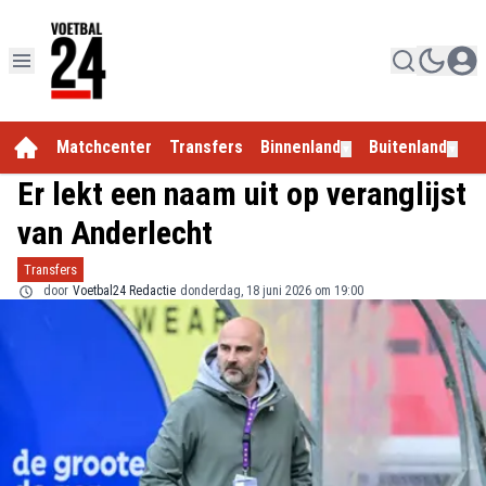
Matchcenter
Transfers
Binnenland
Buitenland
E
▼
▼
Er lekt een naam uit op veranglijst
van Anderlecht
Transfers
door
Voetbal24 Redactie
donderdag, 18 juni 2026 om 19:00