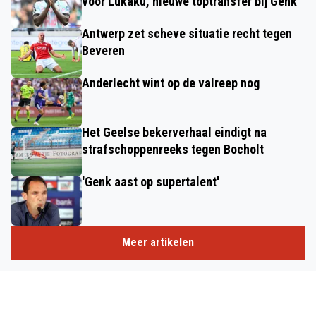
voor Lukaku, nieuwe toptransfer bij Genk'
Antwerp zet scheve situatie recht tegen
Beveren
Anderlecht wint op de valreep nog
Het Geelse bekerverhaal eindigt na
strafschoppenreeks tegen Bocholt
'Genk aast op supertalent'
Meer artikelen