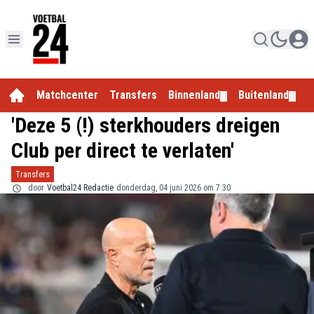
Matchcenter
Transfers
Binnenland
Buitenland
E
▼
▼
'Deze 5 (!) sterkhouders dreigen
Club per direct te verlaten'
Transfers
door
Voetbal24 Redactie
donderdag, 04 juni 2026 om 7:30