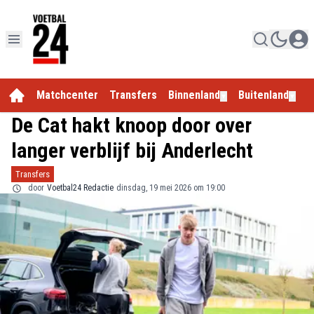
Matchcenter
Transfers
Binnenland
Buitenland
E
▼
▼
De Cat hakt knoop door over
langer verblijf bij Anderlecht
Transfers
door
Voetbal24 Redactie
dinsdag, 19 mei 2026 om 19:00