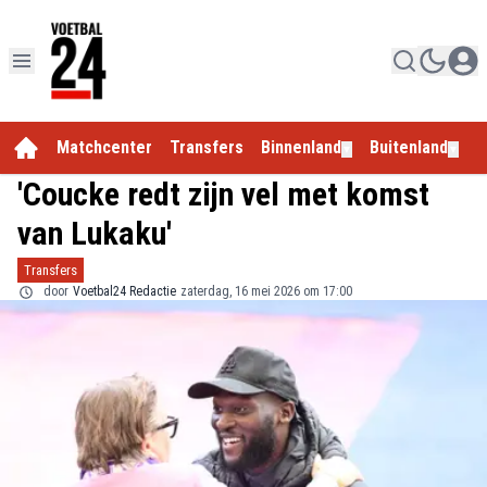
Matchcenter
Transfers
Binnenland
Buitenland
E
▼
▼
'Coucke redt zijn vel met komst
van Lukaku'
Transfers
door
Voetbal24 Redactie
zaterdag, 16 mei 2026 om 17:00