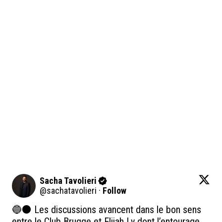
Sacha Tavolieri
@
sachatavolieri
·
Follow
🔵⚫️ Les discussions avancent dans le bon sens 
entre le Club Brugge et Elijah Ly dont l’entourage 