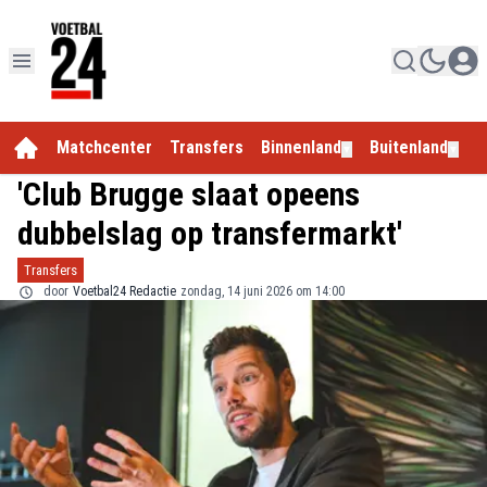
Matchcenter
Transfers
Binnenland
Buitenland
E
▼
▼
'Club Brugge slaat opeens
dubbelslag op transfermarkt'
Transfers
door
Voetbal24 Redactie
zondag, 14 juni 2026 om 14:00