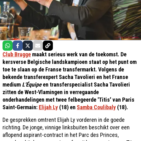
Club Brugge
maakt serieus werk van de toekomst. De
kersverse Belgische landskampioen staat op het punt om
toe te slaan op de Franse transfermarkt. Volgens de
bekende transferexpert Sacha Tavolieri en het Franse
medium
L'Équipe
en transferspecialist Sacha Tavolieri
zitten de West-Vlamingen in verregaande
onderhandelingen met twee felbegeerde 'Titis' van Paris
Saint-Germain:
Elijah Ly
(18) en
Samba Coulibaly
(18).
De gesprekken omtrent Elijah Ly vorderen in de goede
richting. De jonge, vinnige linksbuiten beschikt over een
aflopend aspirant-contract in het Parc des Princes,