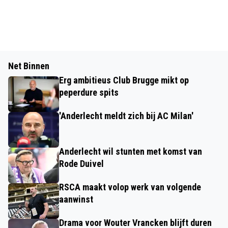
Net Binnen
Erg ambitieus Club Brugge mikt op
peperdure spits
'Anderlecht meldt zich bij AC Milan'
Anderlecht wil stunten met komst van
Rode Duivel
RSCA maakt volop werk van volgende
aanwinst
Drama voor Wouter Vrancken blijft duren