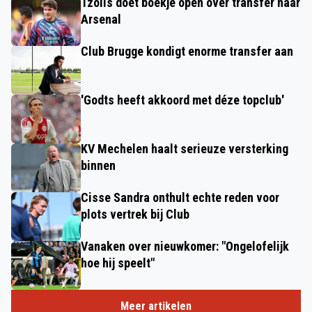
Tzolis doet boekje open over transfer naar
Arsenal
Club Brugge kondigt enorme transfer aan
'Godts heeft akkoord met déze topclub'
KV Mechelen haalt serieuze versterking
binnen
Cisse Sandra onthult echte reden voor
plots vertrek bij Club
Vanaken over nieuwkomer: "Ongelofelijk
hoe hij speelt"
Meer artikelen