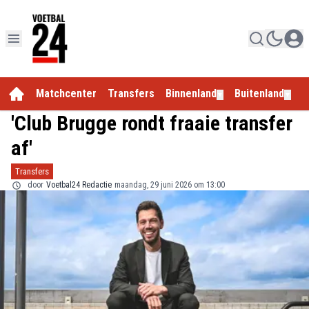
Matchcenter
Transfers
Binnenland
Buitenland
E
▼
▼
'Club Brugge rondt fraaie transfer
af'
Transfers
door
Voetbal24 Redactie
maandag, 29 juni 2026 om 13:00