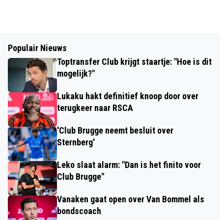
Populair Nieuws
Toptransfer Club krijgt staartje: "Hoe is dit
mogelijk?"
Lukaku hakt definitief knoop door over
terugkeer naar RSCA
'Club Brugge neemt besluit over
Sternberg'
Leko slaat alarm: "Dan is het finito voor
Club Brugge"
Vanaken gaat open over Van Bommel als
bondscoach