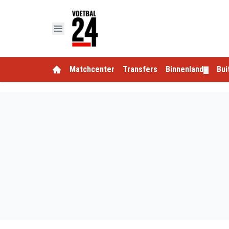
Matchcenter
Transfers
Binnenland
Bui
▼