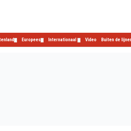
tenland
Europees
Internationaal
Video
Buiten de lijne
▼
▼
▼