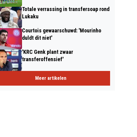
Totale verrassing in transfersoap rond
Lukaku
Courtois gewaarschuwd: 'Mourinho
duldt dit niet'
'KRC Genk plant zwaar
transferoffensief'
Meer artikelen