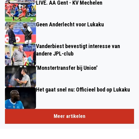
LIVE. AA Gent - KV Mechelen
Geen Anderlecht voor Lukaku
Vanderbiest bevestigt interesse van
andere JPL-club
'Monstertransfer bij Union'
Het gaat snel nu: Officieel bod op Lukaku
Meer artikelen