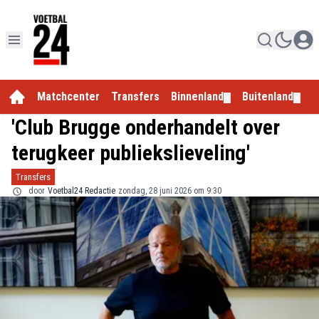
Matchcenter
Transfers
Binnenland
Buitenland
E
▼
▼
'Club Brugge onderhandelt over
terugkeer publiekslieveling'
Transfers
door
Voetbal24 Redactie
zondag, 28 juni 2026 om 9:30